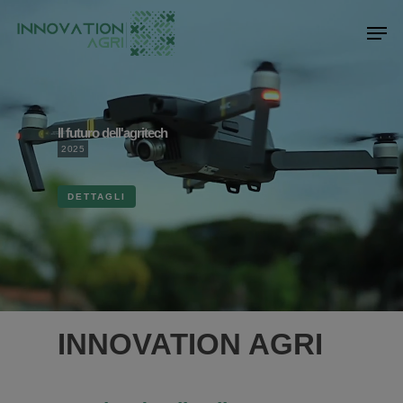
Hit enter to search or ESC to close
Il futuro dell'agritech
2025
DETTAGLI
INNOVATION AGRI