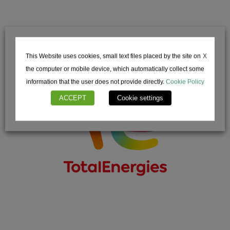
Home
L’idea
Tour
X
This Website uses cookies, small text files placed by the site on
Talk
the computer or mobile device, which automatically collect some
information that the user does not provide directly.
Cookie Policy
Edizioni Precedent
ACCEPT
Cookie settings
Contatti